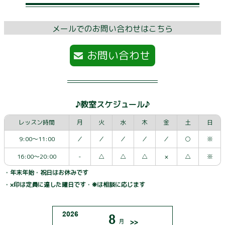
メールでのお問い合わせはこちら
お問い合わせ
♪教室スケジュール♪
レッスン時間
月
火
水
木
金
土
日
9:00～11:00
／
／
／
／
／
○
※
16:00～20:00
-
△
△
△
×
△
※
・年末年始・祝日はお休みです
・×印は定員に達した曜日です・❋は相談に応じます